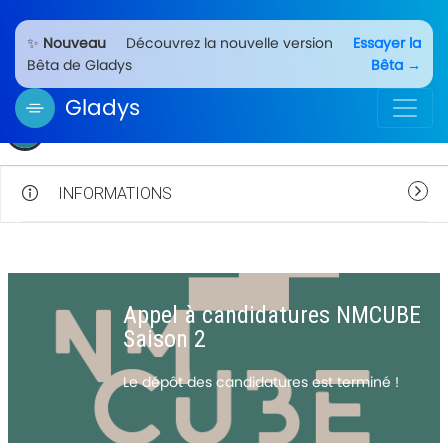
✨
Nouveau
Découvrez la nouvelle version
Essayer la
Bêta de Gladys
Bêta →
Gladys
Appel à Candidatures Saison 2
INFORMATIONS
Appel à candidatures NMCUBE
Saison 2
Le dépôt des candidatures est terminé !